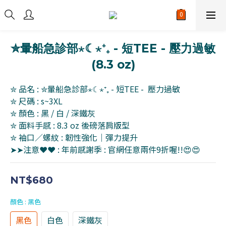
✮暈船急診部⋆☾⋆⁺₊ - 短TEE - 壓力過敏
(8.3 oz)
✮ 品名 : ✮暈船急診部⋆☾⋆⁺₊ - 短TEE -  壓力過敏
✮ 尺碼 : s~3XL
✮ 顏色 : 黑 / 白 / 深鐵灰
✮ 面料手感 : 8.3 oz 後磅落肩版型
✮ 袖口／螺紋 : 韌性強化｜彈力提升
➤➤注意❤❤ : 年前感謝季 : 官網任意兩件9折喔!!😍😍
NT$680
顏色
: 黑色
黑色
白色
深鐵灰