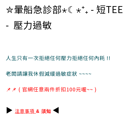
✮暈船急診部⋆☾⋆⁺₊ - 短TEE
- 壓力過敏
人生只有一次拒絕任何壓力拒絕任何內耗 !!
老闆請讓我休假減緩過敏症狀
~~~~
📌
📌 (
官網任意兩件折扣100元喔~~ )
▶
◀
注意事項
& 須知