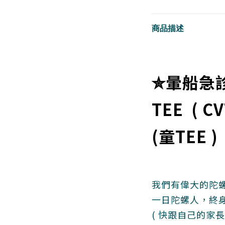
商品描述
✮暈船急診部
TEE ( C
(童TEE )
我們有偉大的陀螺
一日陀螺人，終身
( 快跟自己的家