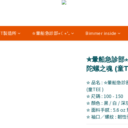
04T製造所
✮暈船急診部⋆☾⋆⁺₊
Bimmer inside
✮暈船急診部⋆☾⋆⁺
陀螺之魂 (童TE
✮ 品名 : ✮暈船急診部⋆☾
(童TEE ) 
✮ 尺碼 : 100 - 150
✮ 顏色 : 黑 / 白 / 深
✮ 面料手感 : 5.6 
✮ 袖口／螺紋 : 韌