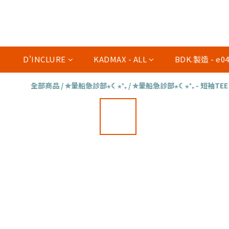
D'INCLURE
KADMAX - ALL
BDK.製造 - e
全部商品
/
✮暈船急診部⋆☾⋆⁺₊
/
✮暈船急診部⋆☾⋆⁺₊ - 短袖TEE