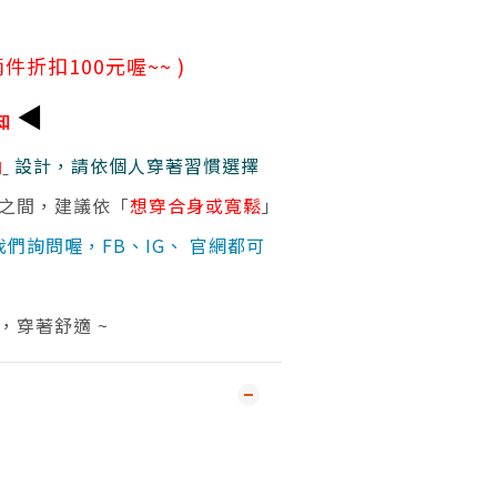
件折扣100元喔~~ )
◀
知
袖
設計，請依個人穿著習慣選擇
寸之間，建議依「
想穿合身或寬鬆
」
我們詢問喔，FB、IG、 官網都可
質，穿著舒適 ~