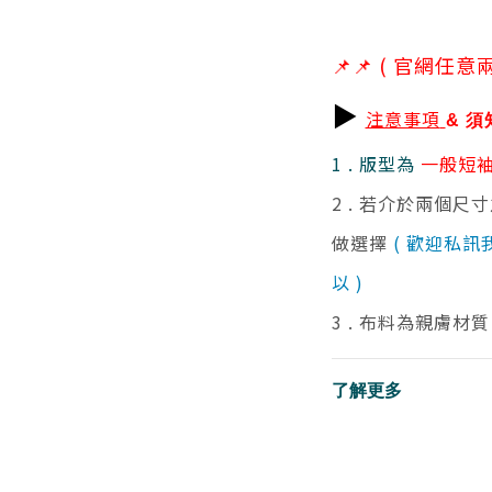
📌
📌 (
官網任意兩
▶
注意事項
& 須
1 . 版型為
一般短
2 . 若介於兩個尺
做選擇
( 歡迎私訊
以 )
3 . 布料為親膚材
了解更多