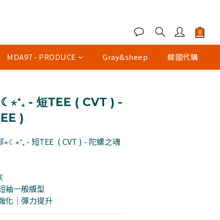
MDA97 - PRODUCE
Gray&sheep
韓國代購
立即購買
₊ - 短TEE ( CVT ) -
E )
⋆⁺₊ - 短TEE  ( CVT ) - 陀螺之魂 
灰 
oz 短袖一般版型
性強化｜彈力提升