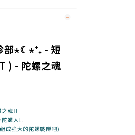
⋆☾⋆⁺₊ - 短
VT ) - 陀螺之魂
之魂!!
陀螺人!!
長組成強大的陀螺戰隊吧)