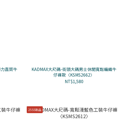
彈力直筒牛
KADMAX大尺碼-街頭大碼男士休閒寬鬆編織牛
仔褲款〈KSMS2662〉
NT$1,580
25SS新品