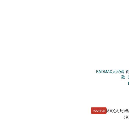
KADMAX大尺碼
款〈
25SS新品