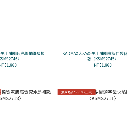
碼-男士抽繩反光條抽繩褲款
KADMAX大尺碼-男士抽繩寬版口袋
SMS2746〉
款〈KSMS2745〉
NT$1,880
NT$1,880
【預購商品：7~10天出貨】