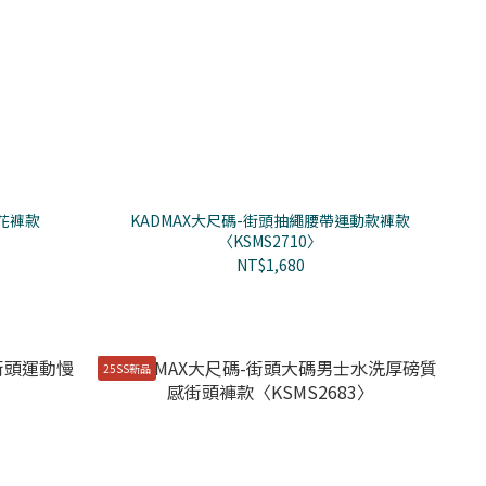
花褲款
KADMAX大尺碼-街頭抽繩腰帶運動款褲款
〈KSMS2710〉
NT$1,680
25SS新品