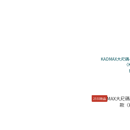
KADMAX大尺
〈K
25SS新品