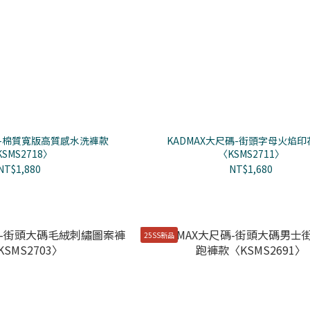
碼-棉質寬版高質感水洗褲款
KADMAX大尺碼-街頭字母火焰印
SMS2718〉
〈KSMS2711〉
NT$1,880
NT$1,680
25SS新品