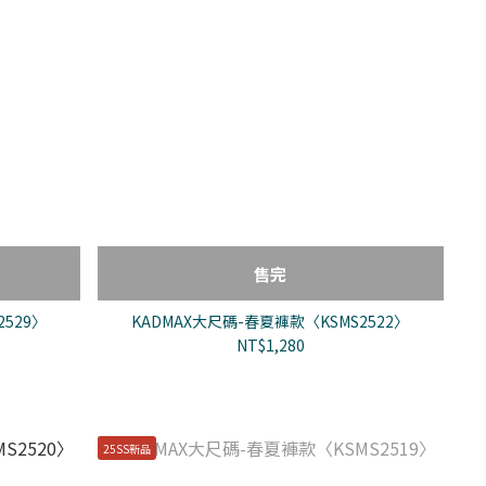
售完
529〉
KADMAX大尺碼-春夏褲款〈KSMS2522〉
NT$1,280
25SS新品