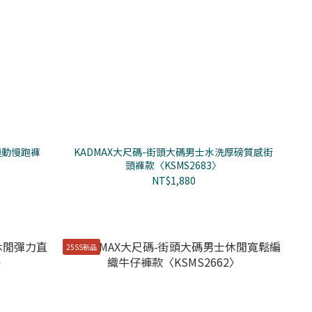
運動慢跑褲
KADMAX大尺碼-街頭大碼男士水洗厚磅質感街
頭褲款〈KSMS2683〉
NT$1,880
25SS新品