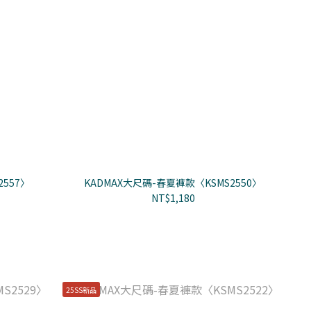
557〉
KADMAX大尺碼-春夏褲款〈KSMS2550〉
NT$1,180
25SS新品