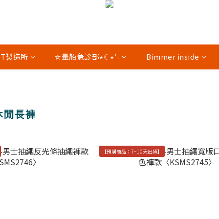
04T製造所
✮暈船急診部⋆☾⋆⁺₊
Bimmer inside
休閒長褲
【預購商品：7~10天出貨】