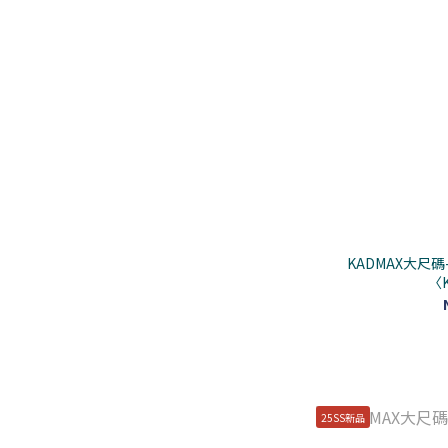
KADMAX大尺
〈K
25SS新品