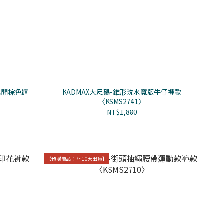
休閒棕色褲
KADMAX大尺碼-錐形洗水寬版牛仔褲款
〈KSMS2741〉
NT$1,880
【預購商品：7~10天出貨】