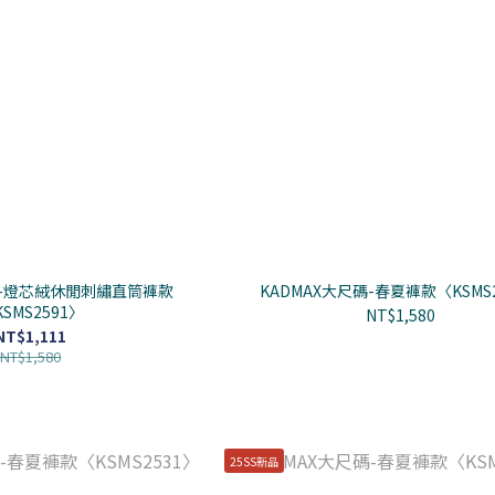
碼-燈芯絨休閒刺繡直筒褲款
KADMAX大尺碼-春夏褲款〈KSMS2
SMS2591〉
NT$1,580
NT$1,111
NT$1,580
25SS新品