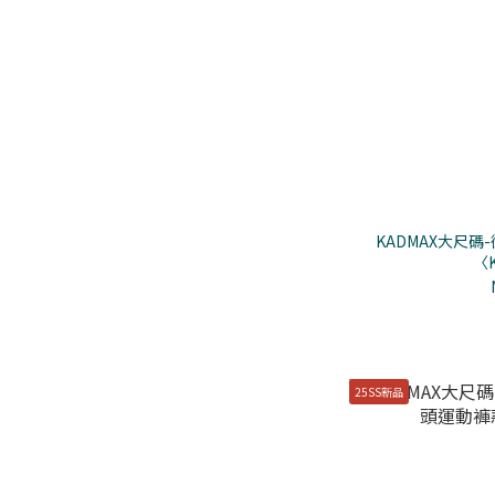
KADMAX大尺
〈K
25SS新品