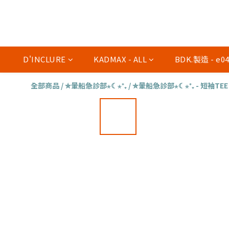
D'INCLURE
KADMAX - ALL
BDK.製造 - e
全部商品
/
✮暈船急診部⋆☾⋆⁺₊
/
✮暈船急診部⋆☾⋆⁺₊ - 短袖TEE