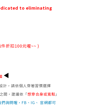
cated to eliminating
件折扣100元喔~~ )
◀
知
設計，請依個人穿著習慣選擇
寸之間，建議依「
想穿合身或寬鬆
」
我們詢問喔，FB、IG、 官網都可