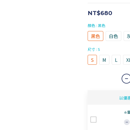
NT$680
顏色
: 黑色
黑色
白色
尺寸
: S
S
M
L
X
以優
✮暈