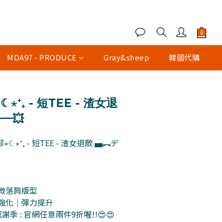
MDA97 - PRODUCE
Gray&sheep
韓國代購
立即購買
⁺₊ - 短TEE - 渣女退
一💥
⋆☾⋆⁺₊ - 短TEE - 渣女退散 ▄︻デ
oz 微落肩版型
性強化｜彈力提升
謝季 : 官網任意兩件9折喔!!😍😍