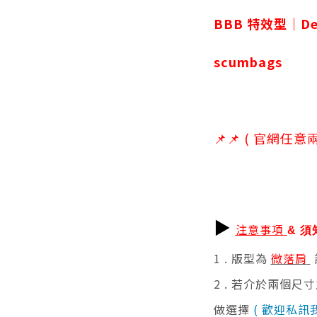
BBB 特效型｜Dedi
scumbags
📌
📌 (
官網任意兩
▶
注意事項
& 須
1 . 版型為
微落肩
2 . 若介於兩個尺
做選擇
( 歡迎私訊