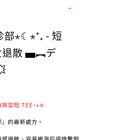
⋆☾⋆⁺₊ - 短
渣女退散
▄︻デ

型短 TEE˙⋆✮
部」的最新處方。
情感過敏、容易被海后語錄擊倒