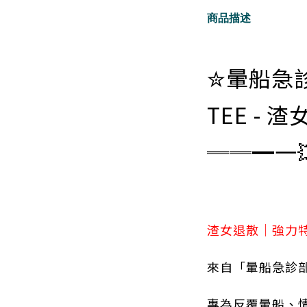
商品描述
✮暈船急診部
TEE - 
══━一
渣女退散｜強力特效
來自「暈船急診
專為反覆暈船、