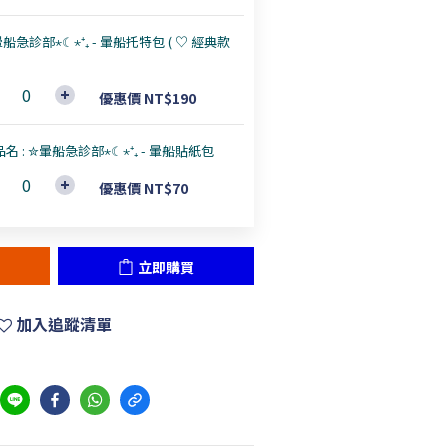
船急診部⋆☾⋆⁺₊ - 暈船托特包 ( ♡ 經典款
優惠價 NT$190
品名 : ✮暈船急診部⋆☾⋆⁺₊ - 暈船貼紙包
優惠價 NT$70
立即購買
加入追蹤清單