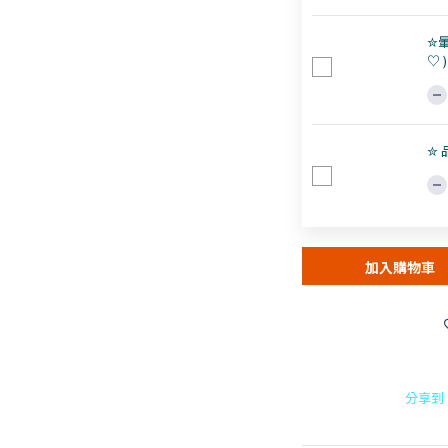
✮暈
♡ )
✮ 
加入購物車
分享到