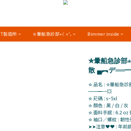
04T製造所
✮暈船急診部⋆☾⋆⁺₊
Bimmer inside
✮暈船急診部⋆☾⋆
散 ▄︻デ══━
✮ 品名 : ✮暈船急診部
══━一💥
✮ 尺碼 : s~5xl
✮ 顏色 : 黑 / 白 / 灰 
✮ 面料手感 : 6.2 
✮ 袖口／螺紋 : 韌
➤➤注意❤❤ : 年前感