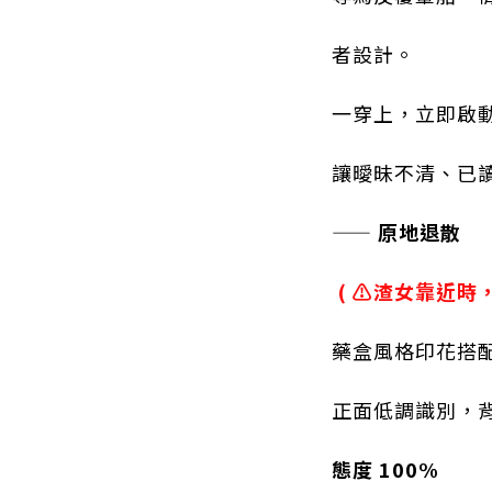
者設計。
一穿上，立即啟
讓曖昧不清、已
——
原地退散
( ⚠️渣女靠近時
藥盒風格印花搭
正面低調識別，
態度 100%