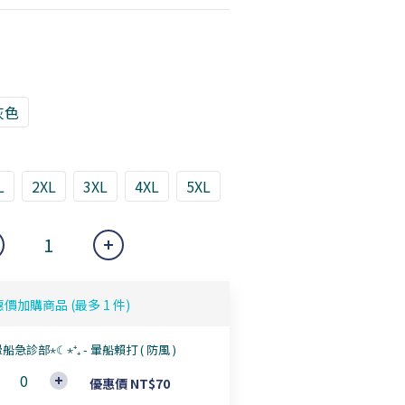
灰色
L
2XL
3XL
4XL
5XL
惠價加購商品
(最多 1 件)
船急診部⋆☾⋆⁺₊ - 暈船賴打 ( 防風 )
優惠價 NT$70