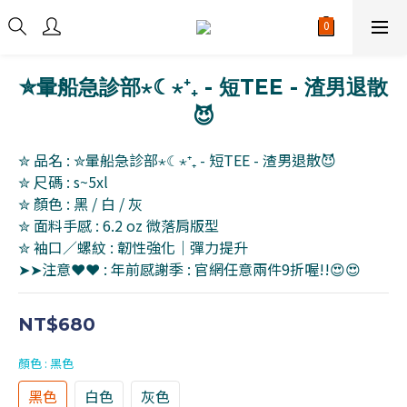
✮暈船急診部⋆☾⋆⁺₊ - 短TEE - 渣男退散
😈
✮ 品名 : ✮暈船急診部⋆☾⋆⁺₊ - 短TEE - 渣男退散😈
✮ 尺碼 : s~5xl
✮ 顏色 : 黑 / 白 / 灰 
✮ 面料手感 : 6.2 oz 微落肩版型
✮ 袖口／螺紋 : 韌性強化｜彈力提升
➤➤注意❤❤ : 年前感謝季 : 官網任意兩件9折喔!!😍😍
NT$680
顏色
: 黑色
黑色
白色
灰色