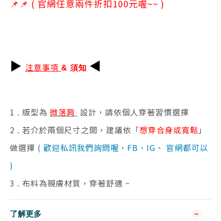
📌
📌 (
官網任意兩件折扣100元喔~~ )
▶
◀
注意事項
& 須知
1 . 版型為
微落肩
設計，請依個人穿著習慣選擇
2 . 若介於兩個尺寸之間，建議依「
想穿合身或寬鬆
」
做選擇
( 歡迎私訊我們詢問喔，FB、IG、 官網都可以
)
3 . 布料為親膚材質，穿著舒適 ~
了解更多