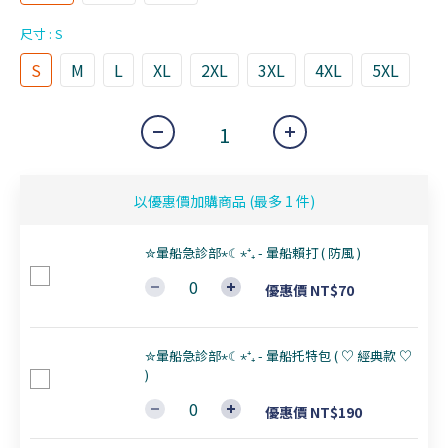
尺寸
: S
S
M
L
XL
2XL
3XL
4XL
5XL
以優惠價加購商品
(最多 1 件)
✮暈船急診部⋆☾⋆⁺₊ - 暈船賴打 ( 防風 )
優惠價 NT$70
✮暈船急診部⋆☾⋆⁺₊ - 暈船托特包 ( ♡ 經典款 ♡
)
優惠價 NT$190