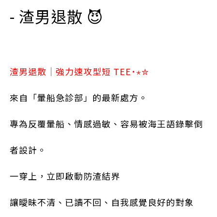
- 渣男退散
😈
渣男退散｜強力速攻型短 TEE
˙⋆✮
來自「暈船急診部」的最新處方。
專為反覆暈船、情感過敏、容易被海王語錄擊倒
者設計。
一穿上，立即啟動防渣結界
讓曖昧不清、已讀不回、自我感覺良好的對象