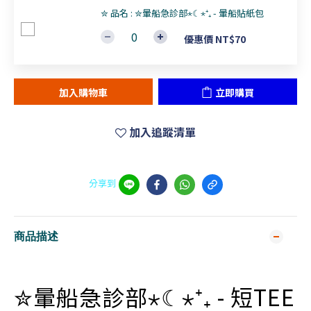
✮ 品名 : ✮暈船急診部⋆☾⋆⁺₊ - 暈船貼紙包
優惠價 NT$70
加入購物車
立即購買
加入追蹤清單
分享到
商品描述
✮暈船急診部⋆☾⋆⁺₊ - 短TEE