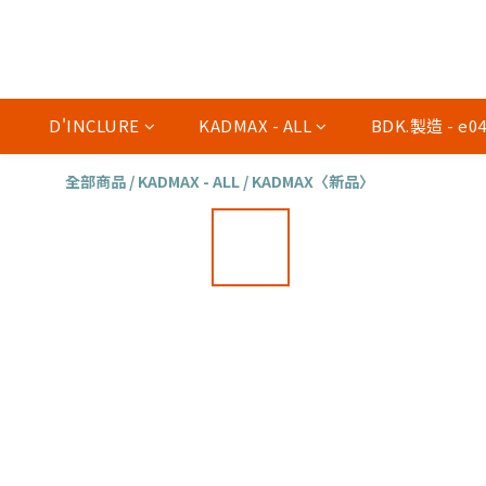
D'INCLURE
KADMAX - ALL
BDK.製造 - e
全部商品
/
KADMAX - ALL
/
KADMAX〈新品〉