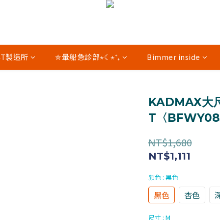
04T製造所
✮暈船急診部⋆☾⋆⁺₊
Bimmer inside
KADMAX大
T〈BFWY08
NT$1,680
NT$1,111
顏色
: 黑色
黑色
杏色
尺寸
: M