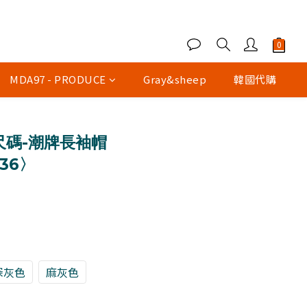
MDA97 - PRODUCE
Gray&sheep
韓國代購
立即購買
尺碼-潮牌長袖帽
36〉
深灰色
麻灰色