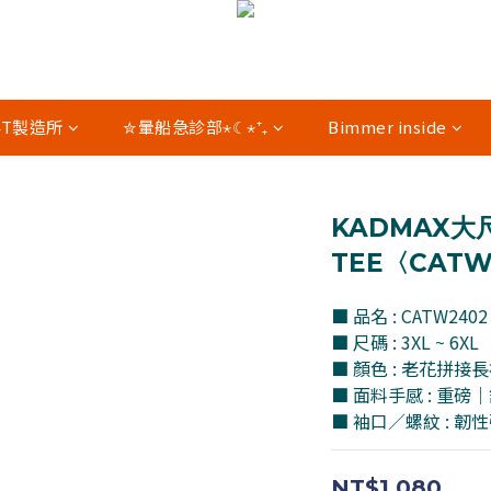
04T製造所
✮暈船急診部⋆☾⋆⁺₊
Bimmer inside
KADMAX大
TEE〈CATW
■ 品名 : CATW24
■ 尺碼 : 3XL ~ 6XL
■ 顏色 : 老花拼接長
■ 面料手感 : 重
■ 袖口／螺紋 : 
NT$1,080