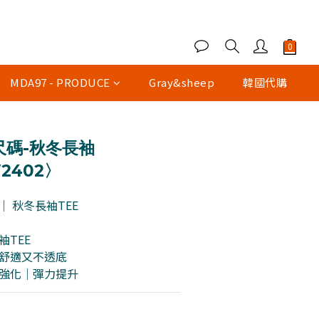
MDA97 - PRODUCE
Gray&sheep
韓國代購
立即購買
尺碼-秋冬長袖
2402〉
02｜ 秋冬長袖TEE
袖TEE
磅｜舒適又不透底
韌性強化｜彈力提升