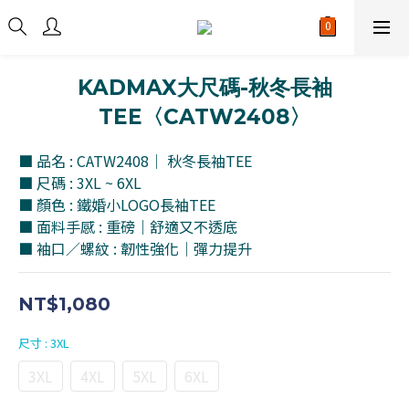
KADMAX大尺碼-秋冬長袖
TEE〈CATW2408〉
■ 品名 : CATW2408｜ 秋冬長袖TEE
■ 尺碼 : 3XL ~ 6XL
■ 顏色 : 鐵婚小LOGO長袖TEE
■ 面料手感 : 重磅｜舒適又不透底
■ 袖口／螺紋 : 韌性強化｜彈力提升
NT$1,080
尺寸
: 3XL
3XL
4XL
5XL
6XL