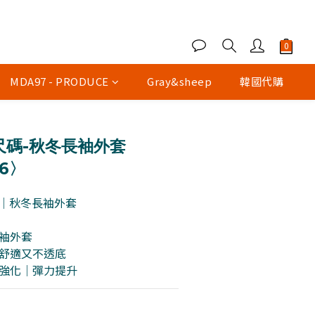
MDA97 - PRODUCE
Gray&sheep
韓國代購
尺碼-秋冬長袖外套
6〉
436｜秋冬長袖外套
長袖外套
磅｜舒適又不透底
韌性強化｜彈力提升