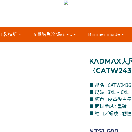
04T製造所
✮暈船急診部⋆☾⋆⁺₊
Bimmer inside
KADMAX大
〈CATW243
■ 品名 : CATW2
■ 尺碼 : 3XL ~ 6XL
■ 顏色 : 皮革復古
■ 面料手感 : 重
■ 袖口／螺紋 : 
NT$1,680