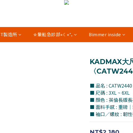
04T製造所
✮暈船急診部⋆☾⋆⁺₊
Bimmer inside
KADMAX大
〈CATW24
■ 品名 : CATW2
■ 尺碼 : 3XL ~ 6XL
■ 顏色 : 英倫長版
■ 面料手感 : 重
■ 袖口／螺紋 : 
NT$2,180