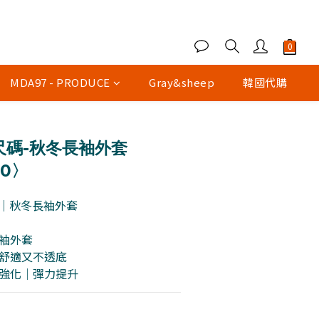
MDA97 - PRODUCE
Gray&sheep
韓國代購
尺碼-秋冬長袖外套
40〉
440｜秋冬長袖外套
長袖外套
磅｜舒適又不透底
韌性強化｜彈力提升