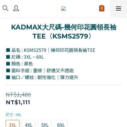
KADMAX大尺碼-幾何印花圓領長袖
TEE〈KSMS2579〉
■ 品名 : KSMS2579｜幾何印花圓領長袖TEE
■ 尺碼 : 3XL ~ 6XL
■ 顏色 : 黑色
■ 面料手感 : 重磅｜舒適又不透底
■ 袖口／螺紋 : 韌性強化｜彈力提升
NT$1,480
NT$1,111
尺寸
: 3XL
3XL
4XL
5XL
6XL