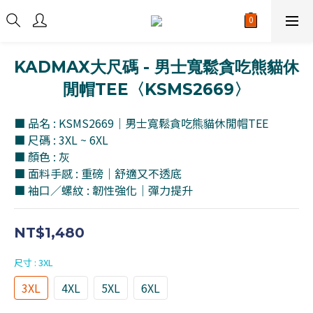
KADMAX大尺碼 - 男士寬鬆貪吃熊貓休
閒帽TEE〈KSMS2669〉
■ 品名 : KSMS2669｜男士寬鬆貪吃熊貓休閒帽TEE
■ 尺碼 : 3XL ~ 6XL
■ 顏色 : 灰
■ 面料手感 : 重磅｜舒適又不透底
■ 袖口／螺紋 : 韌性強化｜彈力提升
NT$1,480
尺寸
: 3XL
3XL
4XL
5XL
6XL