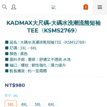
KADMAX大尺碼-大碼水洗潮流熊短袖
TEE〈KSMS2769〉
■ 品名 : 大碼水洗潮流熊短袖TEE〈KSMS2769〉
■ 尺碼 : 3XL ~ 6XL
■ 顏色 : 黑色
■ 面料手感 : 重磅｜舒適又不透底 水洗
■ 袖口／螺紋 : 韌性強化｜彈力提升
■ 較長備貨 : 約一至兩周
NT$980
尺寸
: 3XL
3XL
4XL
5XL
6XL