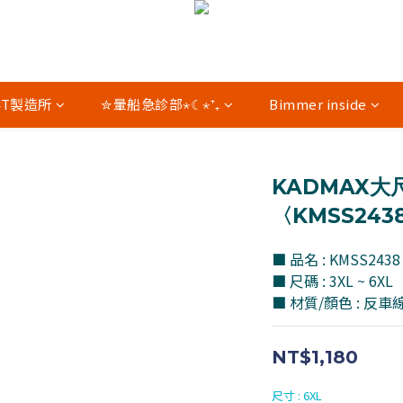
04T製造所
✮暈船急診部⋆☾⋆⁺₊
Bimmer inside
KADMAX大
〈KMSS243
■ 品名 : KMSS24
■ 尺碼 : 3XL ~ 6XL
■ 材質/顏色 : 反
NT$1,180
尺寸
: 6XL