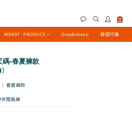
MDA97 - PRODUCE
Gray&sheep
韓國代購
立即購買
尺碼-春夏褲款
8〉
38 ｜ 春夏褲款
車線休閒長褲