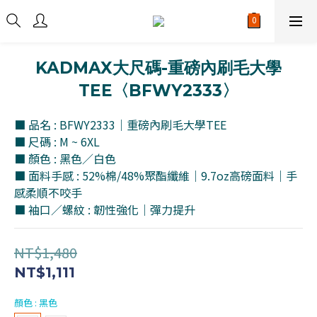
KADMAX大尺碼-重磅內刷毛大學
TEE〈BFWY2333〉
■ 品名 : BFWY2333｜重磅內刷毛大學TEE
■ 尺碼 : M ~ 6XL
■ 顏色 : 黑色／白色
■ 面料手感 : 52%棉/48%聚酯纖維｜9.7oz高磅面料｜手
感柔順不咬手
■ 袖口／螺紋 : 韌性強化｜彈力提升
NT$1,480
NT$1,111
顏色
: 黑色