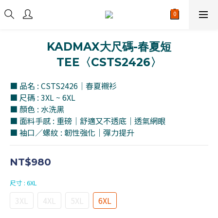
KADMAX大尺碼-春夏短
TEE〈CSTS2426〉
■ 品名 : CSTS2426｜春夏襯衫
■ 尺碼 : 3XL ~ 6XL
■ 顏色 : 水洗黑
■ 面料手感 : 重磅｜舒適又不透底｜透氣網眼
■ 袖口／螺紋 : 韌性強化｜彈力提升
NT$980
尺寸
: 6XL
3XL
4XL
5XL
6XL